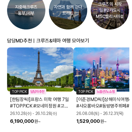
크루즈의 시작
지중해크루즈
자연과 함께 걷다
일본2개도시
동부/서부
트레킹
MSC벨리시마호
담당MD추천ㅣ크루즈&테마 여행 모아보기
TOP PICK
담당자추천
TOP PICK
노옵션/노쇼핑
[한팀장픽!]프랑스 미학 여행 7일
[이준경MD픽!]상해미식여행
#TOPPICK #모네의정원 #고흐
#샤오롱바오#동방명주뷔페#1
#대한항공직항
자유시간
26.10.28(수) - 26.10.28(수)
26.08.08(토) - 26.12.31(목)
6,190,000
1,529,000
원~
원~