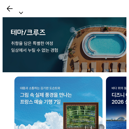
뒤
로
가
기
1
4