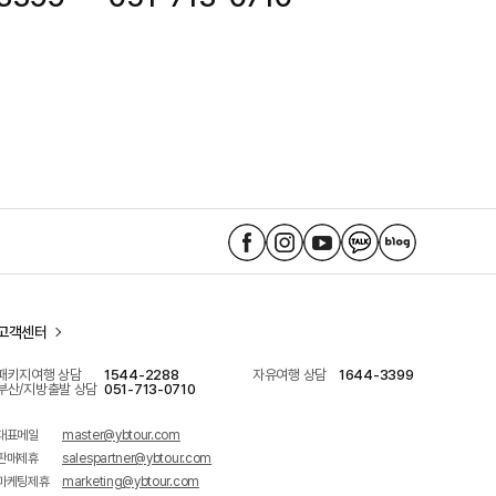
노
노
노
노
노
랑
랑
랑
랑
랑
풍
풍
풍
풍
풍
선
선
선
선
선
고객센터
페
인
유
플
네
이
스
튜
러
이
패키지여행 상담
1544-2288
자유여행 상담
1644-3399
부산/지방출발 상담
051-713-0710
스
타
브
스
버
북
바
바
친
블
대표메일
master@ybtour.com
바
로
로
구
로
판매제휴
salespartner@ybtour.com
로
가
가
바
그
마케팅제휴
marketing@ybtour.com