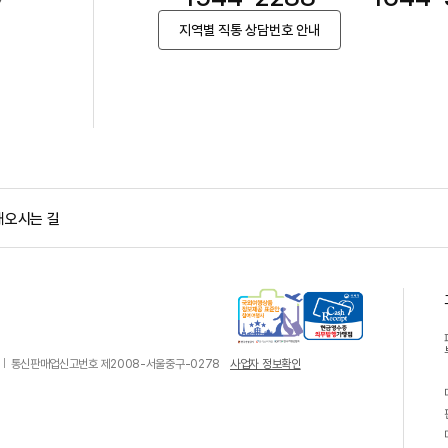
지역별 직통 상담번호 안내
내
오시는 길
국
현
통신판매업신고번호 제2008-서울중구-0278
사업자 정보확인
외
금
여
영
행
수
상
증