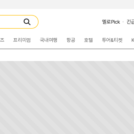
옐로Pick
긴
검
색
루즈
프리미엄
국내여행
항공
호텔
투어&티켓