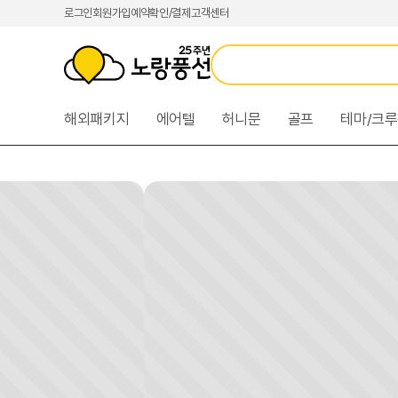
본
카
로
로그인
회원가입
예약확인/결제
고객센터
문
테
그
바
고
인
로
리
메
가
메
뉴
기
뉴
바
해외패키지
에어텔
허니문
골프
테마/크
바
로
로
가
가
기
기