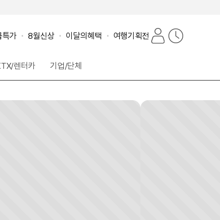
마
최
급특가
8월신상
이달의혜택
여행기획전
이
근
페
본
KTX/렌터카
기업/단체
이
지