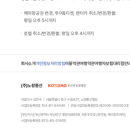
해외항공권 변경, 투어&티켓, 렌터카 취소/변경/환불:
평일 오후 5시까지
호텔 취소/변경/환불: 평일 오후 4시까지
회사소개
개인정보처리방침
이용약관
여행약관
여행자보험
대리점안
(주)노랑풍선
대표이사 김진국
서울특별시 중구 수표로31, 노랑풍선빌딩
사업자등록번호 104-81-64440
관광사업자등록증번호 제2006-000003호
[부산지사] 부산광역시 부산진구 중앙대로668, 9층 912호 (부전동, 에이원프라자)
사업자등록번호 870-85-01900