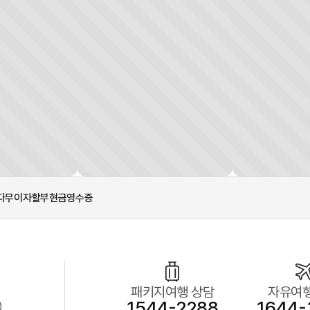
다
무이자할부
현금영수증
패키지여행 상담
자유여행
1544-2288
1644-
)