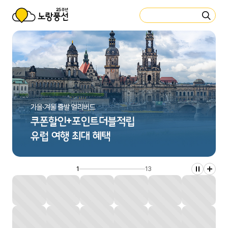
더
보
검
국내여행
항공
호텔
투어/티켓
KTX/렌터카
기업/단체
기
색
옐로Pick
긴급특가
8월신상
이달의혜택
여행기획전
퀵
메
뉴
접
기
1
13
멈
기
춤
획
전
더
보
기